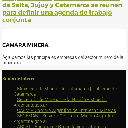
de Salta, Jujuy y Catamarca se reúnen
para definir una agenda de trabajo
conjunta
CAMARA MINERA
Agrupamos las principales empresas del sector minero de la
provincia.
Sitios de Interés
>
Ministerio de Minería de Catamarca | Gobierno de
Catamarca
>
Secretaría de Minería de la Nación - Minería |
Argentina.gob.ar
>
CAEM – Cámara Argentina de Empresas Mineras
>
SEGEMAR - Servicio Geológico Minero Argentino |
Argentina.gob.ar
>
ARCAT | Agencia de Recaudación Catamarca