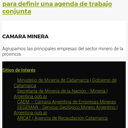
para definir una agenda de trabajo
conjunta
CAMARA MINERA
Agrupamos las principales empresas del sector minero de la
provincia.
Sitios de Interés
>
Ministerio de Minería de Catamarca | Gobierno de
Catamarca
>
Secretaría de Minería de la Nación - Minería |
Argentina.gob.ar
>
CAEM – Cámara Argentina de Empresas Mineras
>
SEGEMAR - Servicio Geológico Minero Argentino |
Argentina.gob.ar
>
ARCAT | Agencia de Recaudación Catamarca